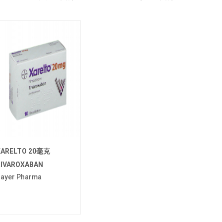
XARELTO 20毫克
RIVAROXABAN
ayer Pharma