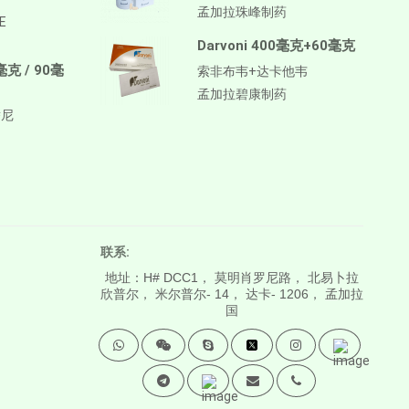
孟加拉珠峰制药
E
Darvoni 400毫克+60毫克
毫克 / 90毫
索非布韦+达卡他韦
孟加拉碧康制药
替尼
联系:
地址：H# DCC1， 莫明肖罗尼路， 北易卜拉
欣普尔， 米尔普尔- 14， 达卡- 1206， 孟加拉
国