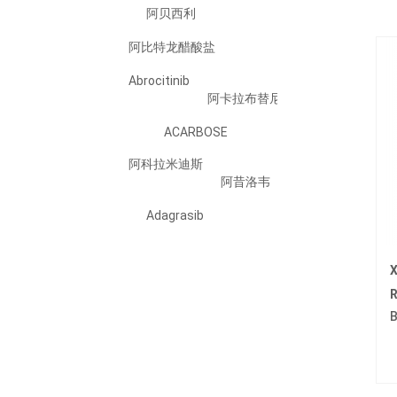
阿贝西利
阿比特龙醋酸盐
Abrocitinib
阿卡拉布替尼
ACARBOSE
阿科拉米迪斯
阿昔洛韦
Adagrasib
Adalimumab
Adapalene
ADEFOVIR DIPIVOXIL
B
阿法替尼
Ailetinib/艾樂替尼
Alogliptin Benzoate