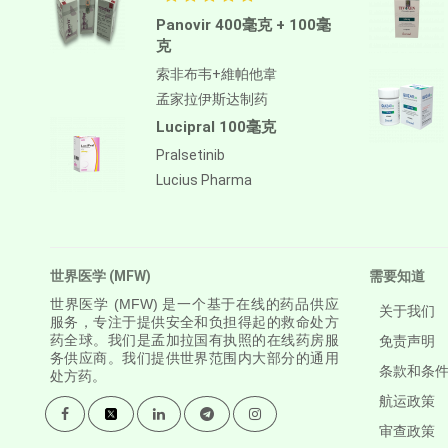
Antithymocyte Globulin-
Panovir 400毫克 + 100毫
equine
克
阿帕鲁胺/阿帕他胺
索非布韦+維帕他韋
孟家拉伊斯达制药
阿普斯特
Lucipral 100毫克
APREPITANT
Pralsetinib
Aprocitentan
Lucius Pharma
Aripiprazole
Arsenic Trioxied
Asciminib
世界医学 (MFW)
需要知道
世界医学
(MFW) 是一个基于在线的药品供应
Atazanavir + Ritonavir
关于我们
服务，专注于提供安全和负担得起的救命处方
药全球。我们是孟加拉国有执照的在线药房服
免责声明
阿特珠单抗
务供应商。我们提供世界范围内大部分的通用
条款和条
处方药。
Atomoxetine Hydrochloride
航运政策
Atorvastatin Calcium
审查政策