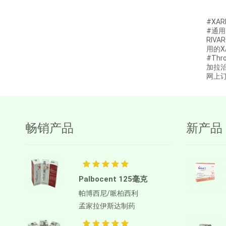
阿博利布
#XAR
Ambrisentan
#通用
RIV
AMIFOSTINE
用的X
#Thr
Amiodarone
加拉治疗
网上订
苯磺酸氨氯地平
AMOXICILLIN
两性霉素B
畅销产品
新产品
Anagrelide
Anamorelin
阿那曲唑
Palbocent 125毫克
Anlotinib
帕博西尼/哌柏西利
Anti-Human thymocyte
孟家拉伊斯达制药
Immunoglobulin [rabbit]