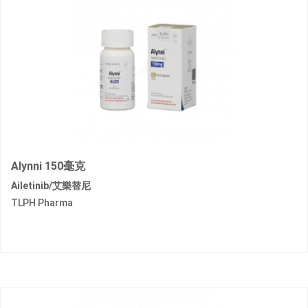
Alynni 150毫克
Ailetinib/艾樂替尼
TLPH Pharma