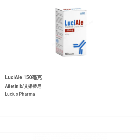
LuciAle 150毫克
Ailetinib/艾樂替尼
Lucius Pharma