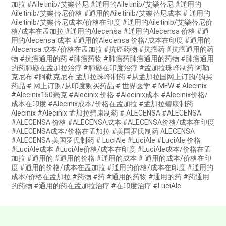
加拉 #Ailetinib/艾樂替尼 #通用的Ailetinib/艾樂替尼 #通用的
Ailetinib/艾樂替尼价格 #通用的Ailetinib/艾樂替尼成本 # 通用的
Ailetinib/艾樂替尼成本/价格在印度 #通用的Ailetinib/艾樂替尼价
格/成本在孟加拉 #通用的Alecensa #通用的Alecensa 价格 #通
用的Alecensa 成本 #通用的Alecensa 价格/成本在印度 #通用的
Alecensa 成本/价格在孟加拉 #抗癌药物 #抗癌药 #抗癌通用的药
物 #抗癌通用的药 #肺癌药物 #肺癌药肺癌通用的药物 #肺癌通用
的药肺癌在孟加拉治疗 #肺癌在印度治疗 #孟加拉珠峰制药 阿勒
克尼布 #阿勒克尼布 孟加拉珠峰制药 #从孟加拉国网上订购/购买
药品 # 网上订购/从印度购买药品 # 世界医学 # MFW # Alecinix
#Alecinix150毫克 #Alecinix 价格 #Alecinix成本 #Alecinix价格/
成本在印度 #Alecinix成本/价格在孟加拉 #孟加拉碧康制药
Alecinix #Alecinix 孟加拉碧康制药 # ALECENSA #ALECENSA
#ALECENSA 价格 #ALECENSA成本 #ALECENSA价格/成本在印度
#ALECENSA成本/价格在孟加拉 #美国罗氏制药 ALECENSA
#ALECENSA 美国罗氏制药 # LuciAle #LuciAle #LuciAle 价格
#LuciAle成本 #LuciAle价格/成本在印度 #LuciAle成本/价格在孟
加拉 #通用的 #通用的价格 #通用的成本 # 通用的成本/价格在印
度 #通用的价格/成本在孟加拉 #通用的价格/成本在印度 #通用的
成本/价格在孟加拉 #药物 #药 #通用的药物 #通用的药 #药通用
的药物 #通用的药在孟加拉治疗 #在印度治疗 #LuciAle