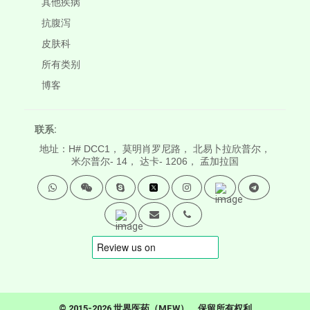
其他疾病
抗腹泻
皮肤科
所有类别
博客
联系:
地址：H# DCC1， 莫明肖罗尼路， 北易卜拉欣普尔，
米尔普尔- 14， 达卡- 1206， 孟加拉国
。© 2015-2026 世界医药（MFW）。保留所有权利。