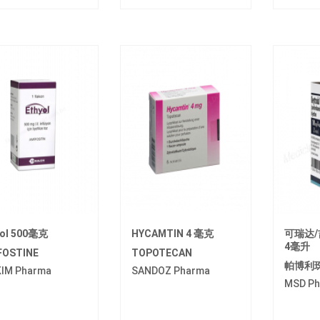
yol 500毫克
HYCAMTIN 4 毫克
可瑞达/
4毫升
FOSTINE
TOPOTECAN
帕博利
KIM Pharma
SANDOZ Pharma
MSD Ph