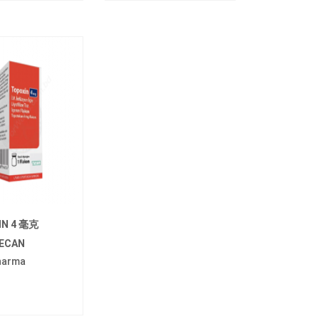
IN 4 毫克
ECAN
harma