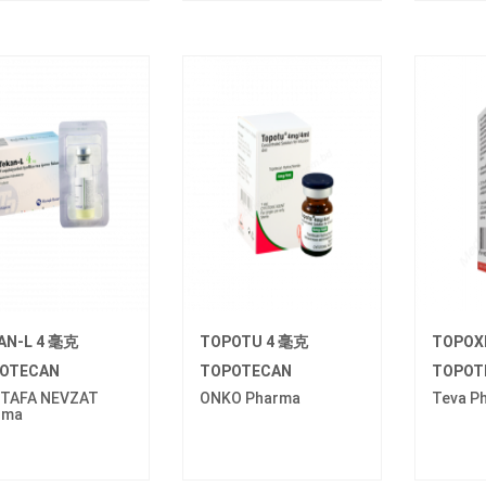
AN-L 4 毫克
TOPOTU 4 毫克
TOPOX
OTECAN
TOPOTECAN
TOPOT
TAFA NEVZAT
ONKO Pharma
Teva P
rma