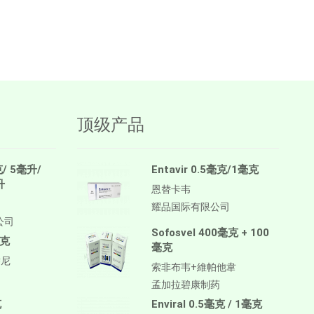
顶级产品
克/ 5毫升/
Entavir 0.5毫克/1毫克
升
恩替卡韦
耀品国际有限公司
公司
Sofosvel 400毫克 + 100
毫克
毫克
替尼
索非布韦+維帕他韋
孟加拉碧康制药
克
Enviral 0.5毫克 / 1毫克