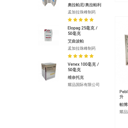
奧拉帕尼/奥拉帕利
孟加拉珠峰制药
Elopag 25毫克 /
50毫克
艾曲波帕
孟加拉珠峰制药
Venex 100毫克 /
50毫克
维奈托克
耀品国际有限公司
Peb
升
帕博
耀品