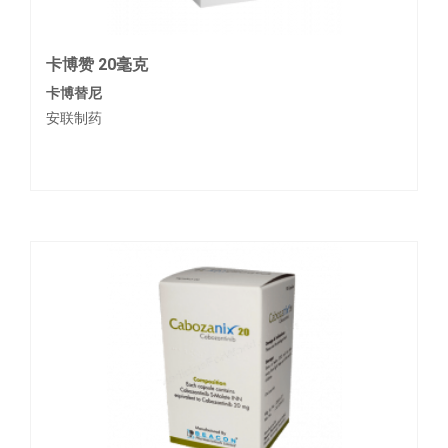
卡博赞 20毫克
卡博替尼
安联制药