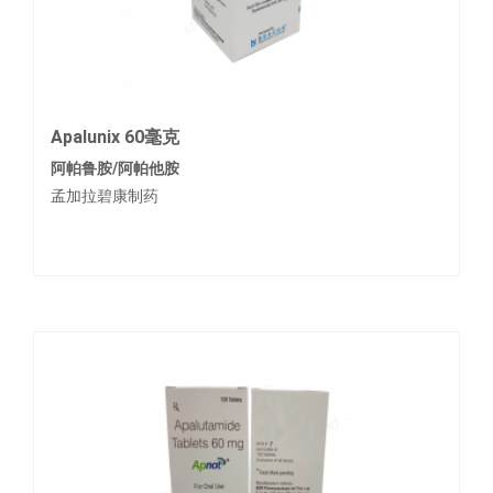
Apalunix 60毫克
阿帕鲁胺/阿帕他胺
孟加拉碧康制药