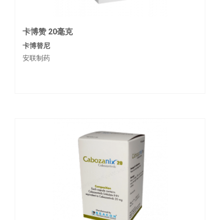
卡博赞 20毫克
卡博替尼
安联制药