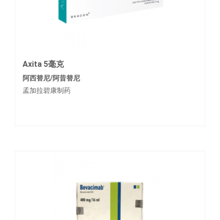
Axita 5毫克
阿西替尼/阿昔替尼
孟加拉碧康制药