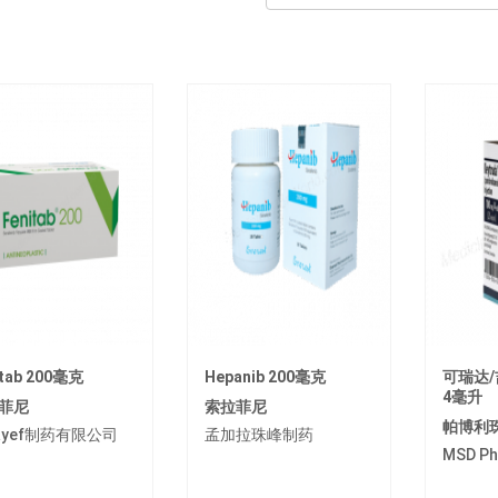
itab 200毫克
Hepanib 200毫克
可瑞达/
4毫升
菲尼
索拉菲尼
帕博利
kayef制药有限公司
孟加拉珠峰制药
MSD Ph