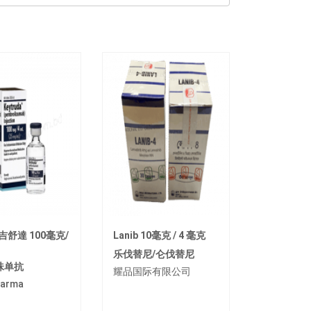
吉舒達 100毫克/
Lanib 10毫克 / 4 毫克
乐伐替尼/仑伐替尼
珠单抗
耀品国际有限公司
arma