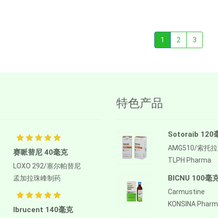
1
2
3
特色产品
Sotoraib 12
AMG510/索托
赛哌替尼 40毫克
TLPH Pharma
LOXO 292/塞尔帕替尼
BICNU 100毫
孟加拉珠峰制药
Carmustine
KONSINA Phar
Ibrucent 140毫克