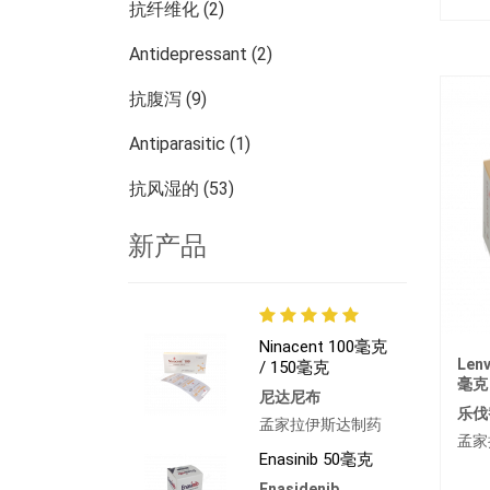
抗纤维化 (2)
Antidepressant (2)
抗腹泻 (9)
Antiparasitic (1)
抗风湿的 (53)
皮肤科 (13)
新产品
肾脏病学 (27)
腫瘤學 (784)
Ninacent 100毫克
Lenv
其他疾病 (473)
/ 150毫克
毫克
尼达尼布
乐伐
孟家拉伊斯达制药
孟家
Enasinib 50毫克
Enasidenib