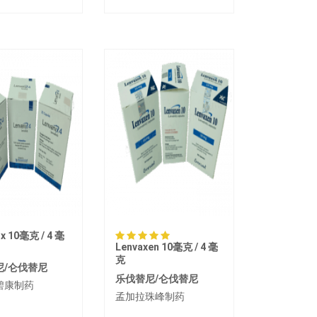
ix 10毫克 / 4 毫
Lenvaxen 10毫克 / 4 毫
克
尼/仑伐替尼
乐伐替尼/仑伐替尼
碧康制药
孟加拉珠峰制药