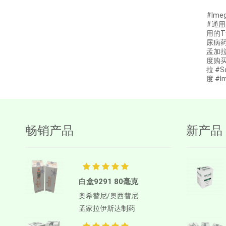
#Ime
阿博利布
#通用
Ambrisentan
用的T
尿病药
AMIFOSTINE
孟加拉治
度购买
Amiodarone
拉 #S
度 #I
苯磺酸氨氯地平
AMOXICILLIN
两性霉素B
畅销产品
新产品
Anagrelide
Anamorelin
阿那曲唑
Anlotinib
白盒9291 80毫克
奥希替尼/奥西替尼
Anti-Human thymocyte
Immunoglobulin [rabbit]
孟家拉伊斯达制药