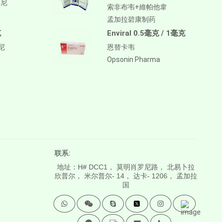
替尼
索非布韦+維帕他韋
孟加拉碧康制药
克
Enviral 0.5毫克 / 1毫克
替尼
恩替卡韦
Opsonin Pharma
联系:
地址：H# DCC1， 莫明肖罗尼路， 北易卜拉
欣普尔， 米尔普尔- 14， 达卡- 1206， 孟加拉
国