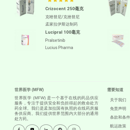
Antithymocyte Globulin-
Crizocent 250毫克
equine
克唑替尼/克挫替尼
阿帕鲁胺/阿帕他胺
孟家拉伊斯达制药
阿普斯特
Lucipral 100毫克
APREPITANT
Pralsetinib
Aprocitentan
Lucius Pharma
Aripiprazole
Arsenic Trioxied
Asciminib
世界医学 (MFW)
需要知道
Atazanavir + Ritonavir
世界医学
(MFW) 是一个基于在线的药品供应
关于我们
阿特珠单抗
服务，专注于提供安全和负担得起的救命处方
药全球。我们是孟加拉国有执照的在线药房服
免责声明
Atomoxetine Hydrochloride
务供应商。我们提供世界范围内大部分的通用
条款和条
处方药。
Atorvastatin Calcium
航运政策