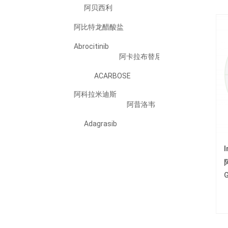
阿贝西利
阿比特龙醋酸盐
Abrocitinib
阿卡拉布替尼
ACARBOSE
阿科拉米迪斯
阿昔洛韦
Adagrasib
Adalimumab
I
Adapalene
ADEFOVIR DIPIVOXIL
G
阿法替尼
Ailetinib/艾樂替尼
Alogliptin Benzoate