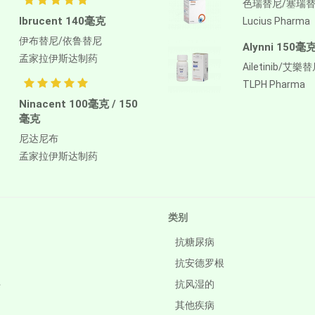
色瑞替尼/塞瑞
Ibrucent 140毫克
Lucius Pharma
伊布替尼/依鲁替尼
Alynni 150毫
孟家拉伊斯达制药
Ailetinib/艾樂
TLPH Pharma
Ninacent 100毫克 / 150
毫克
尼达尼布
孟家拉伊斯达制药
类别
抗糖尿病
抗安德罗根
件
抗风湿的
其他疾病