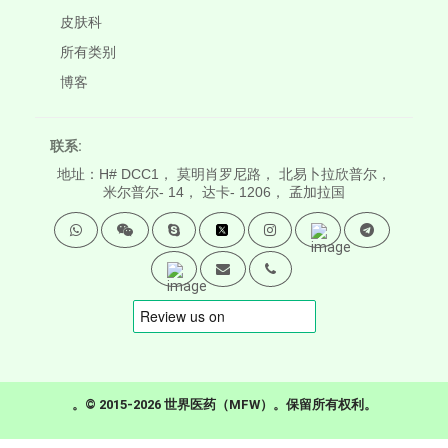
皮肤科
所有类别
博客
联系:
地址：H# DCC1， 莫明肖罗尼路， 北易卜拉欣普尔，
米尔普尔- 14， 达卡- 1206， 孟加拉国
。© 2015-2026 世界医药（MFW）。保留所有权利。