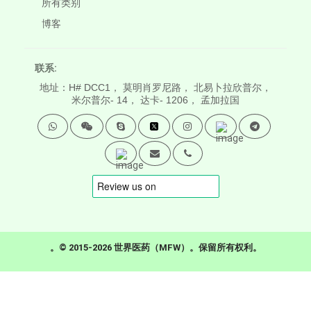
所有类别
博客
联系:
地址：H# DCC1， 莫明肖罗尼路， 北易卜拉欣普尔，
米尔普尔- 14， 达卡- 1206， 孟加拉国
。© 2015-2026 世界医药（MFW）。保留所有权利。