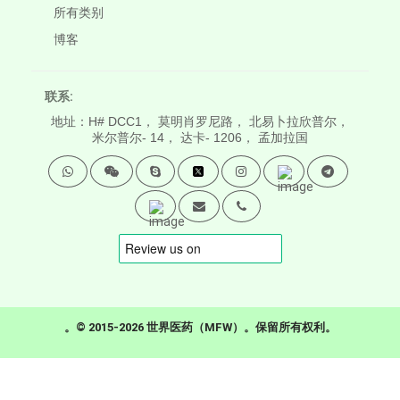
所有类别
博客
联系:
地址：H# DCC1， 莫明肖罗尼路， 北易卜拉欣普尔，
米尔普尔- 14， 达卡- 1206， 孟加拉国
。© 2015-2026 世界医药（MFW）。保留所有权利。