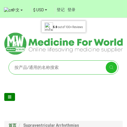
登记
登录
中文
$ USD
5.0
out of
100+
Reviews
首页
Supraventricular Arrhythmias