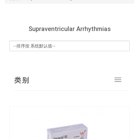
Supraventricular Arrhythmias
类别
Toggle
navigat