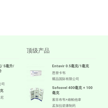
顶级产品
克/ 5毫升/
Entavir 0.5毫克/1毫克
升
恩替卡韦
耀品国际有限公司
公司
Sofosvel 400毫克 + 100
毫克
毫克
替尼
索非布韦+維帕他韋
孟加拉碧康制药