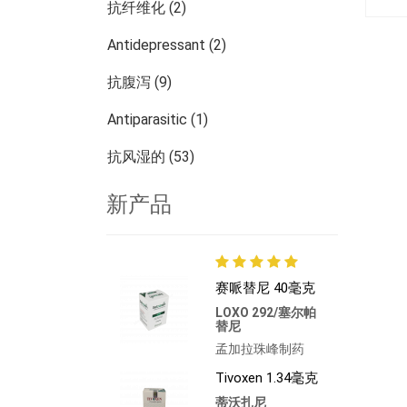
抗纤维化 (2)
Antidepressant (2)
抗腹泻 (9)
Antiparasitic (1)
抗风湿的 (53)
皮肤科 (13)
新产品
肾脏病学 (27)
腫瘤學 (784)
赛哌替尼 40毫克
其他疾病 (473)
LOXO 292/塞尔帕
替尼
孟加拉珠峰制药
Tivoxen 1.34毫克
蒂沃扎尼