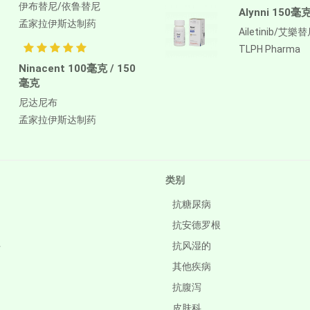
伊布替尼/依鲁替尼
Alynni 150毫
孟家拉伊斯达制药
Ailetinib/艾樂
TLPH Pharma
Ninacent 100毫克 / 150
毫克
尼达尼布
孟家拉伊斯达制药
类别
抗糖尿病
抗安德罗根
件
抗风湿的
其他疾病
抗腹泻
皮肤科