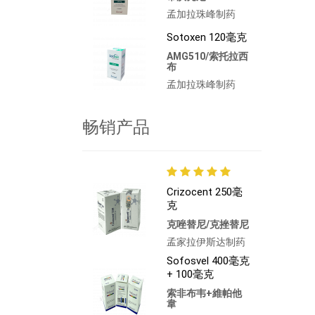
孟加拉珠峰制药
Sotoxen 120毫克
AMG510/索托拉西
布
孟加拉珠峰制药
畅销产品
Crizocent 250毫
克
克唑替尼/克挫替尼
孟家拉伊斯达制药
Sofosvel 400毫克
+ 100毫克
索非布韦+維帕他
韋