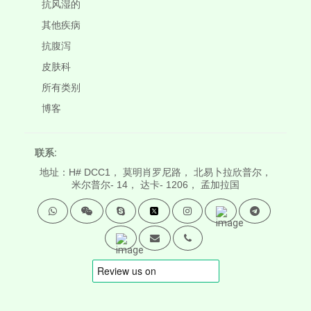
抗风湿的
其他疾病
抗腹泻
皮肤科
所有类别
博客
联系:
地址：H# DCC1， 莫明肖罗尼路， 北易卜拉欣普尔，
米尔普尔- 14， 达卡- 1206， 孟加拉国