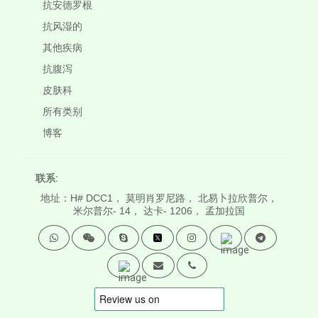
抗安德罗根
抗风湿的
其他疾病
抗腹泻
皮肤科
所有类别
博客
联系:
地址：H# DCC1， 莫明肖罗尼路， 北易卜拉欣普尔，
米尔普尔- 14， 达卡- 1206， 孟加拉国