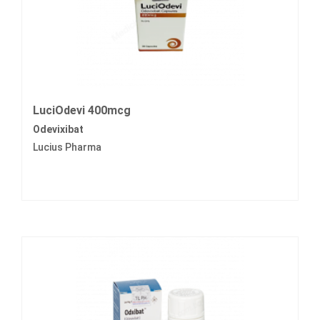
LuciOdevi 400mcg
Odevixibat
Lucius Pharma