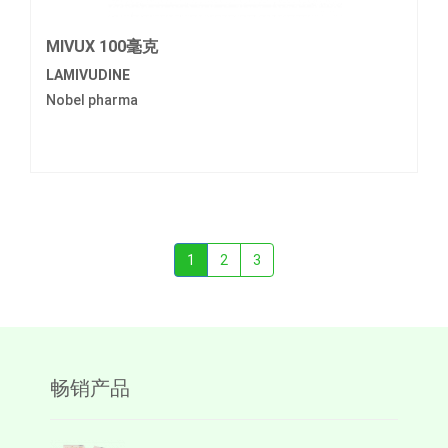
MIVUX 100毫克
LAMIVUDINE
Nobel pharma
1
2
3
畅销产品