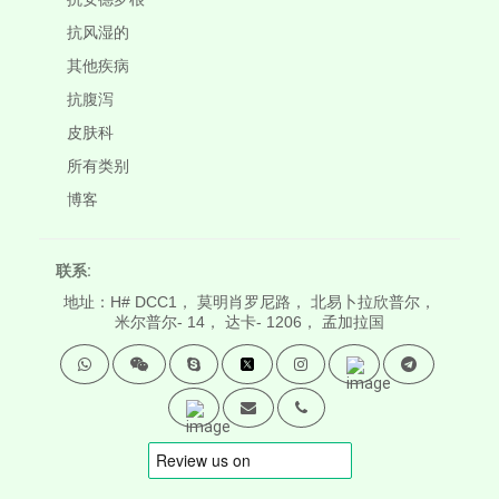
抗风湿的
其他疾病
抗腹泻
皮肤科
所有类别
博客
联系:
地址：H# DCC1， 莫明肖罗尼路， 北易卜拉欣普尔，
米尔普尔- 14， 达卡- 1206， 孟加拉国