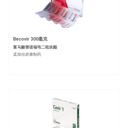
Becovir 300毫克
富马酸替诺福韦二吡呋酯
孟加拉碧康制药