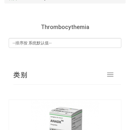
Thrombocythemia
类别
Toggle
navigat