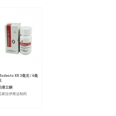
odesto XR 3毫克 / 6毫
克
帕潘立酮
孟家拉伊斯达制药