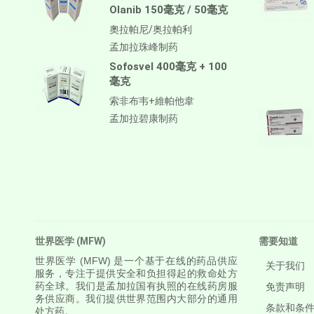
Olanib 150毫克 / 50毫克
Antithymocyte Globulin-
equine
奧拉帕尼/奥拉帕利
孟加拉珠峰制药
阿帕鲁胺/阿帕他胺
Sofosvel 400毫克 + 100
阿普斯特
毫克
APREPITANT
索非布韦+維帕他韋
Aprocitentan
孟加拉碧康制药
Aripiprazole
Arsenic Trioxied
Asciminib
Atazanavir + Ritonavir
世界医学 (MFW)
需要知道
阿特珠单抗
世界医学
(MFW) 是一个基于在线的药品供应
关于我们
Atomoxetine Hydrochloride
服务，专注于提供安全和负担得起的救命处方
药全球。我们是孟加拉国有执照的在线药房服
免责声明
Atorvastatin Calcium
务供应商。我们提供世界范围内大部分的通用
条款和条
处方药。