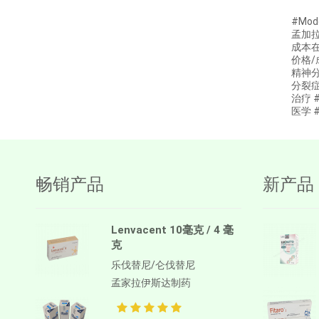
#Mod
阿博利布
孟加拉
Ambrisentan
成本在孟
价格/
AMIFOSTINE
精神分裂
分裂症S
Amiodarone
治疗 
医学 #
苯磺酸氨氯地平
AMOXICILLIN
两性霉素B
畅销产品
新产品
Anagrelide
Anamorelin
阿那曲唑
Lenvacent 10毫克 / 4 毫
克
Anlotinib
乐伐替尼/仑伐替尼
Anti-Human thymocyte
孟家拉伊斯达制药
Immunoglobulin [rabbit]