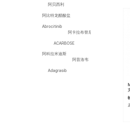
阿贝西利
阿比特龙醋酸盐
Abrocitinib
阿卡拉布替尼
ACARBOSE
阿科拉米迪斯
阿昔洛韦
Adagrasib
Adalimumab
M
Adapalene
ADEFOVIR DIPIVOXIL
阿法替尼
Ailetinib/艾樂替尼
Alogliptin Benzoate