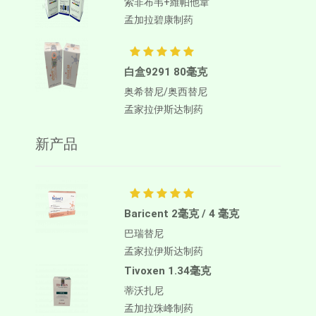
索非布韦+維帕他韋
孟加拉碧康制药
白盒9291 80毫克
奥希替尼/奥西替尼
孟家拉伊斯达制药
新产品
Baricent 2毫克 / 4 毫克
巴瑞替尼
孟家拉伊斯达制药
Tivoxen 1.34毫克
蒂沃扎尼
孟加拉珠峰制药