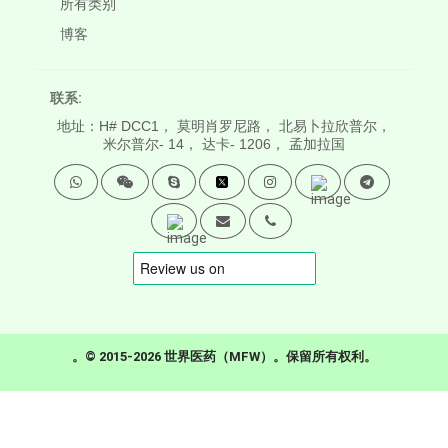
所有类别
博客
联系:
地址：H# DCC1， 莫明肖罗尼路， 北易卜拉欣普尔，
米尔普尔- 14， 达卡- 1206， 孟加拉国
。© 2015-2026 世界医药（MFW）。保留所有权利。