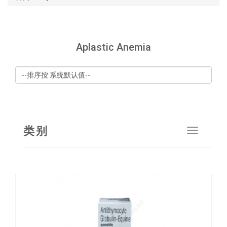
Aplastic Anemia
类别
Toggle
navigat