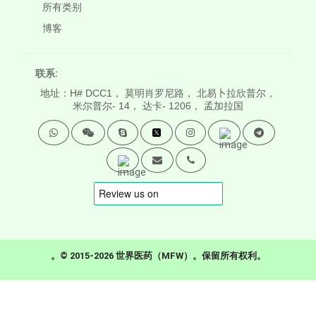
所有类别
博客
联系:
地址：H# DCC1， 莫明肖罗尼路， 北易卜拉欣普尔，
米尔普尔- 14， 达卡- 1206， 孟加拉国
。© 2015-2026 世界医药（MFW）。保留所有权利。