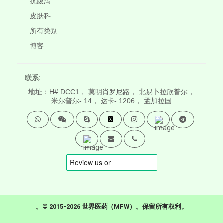
抗腹泻
皮肤科
所有类别
博客
联系:
地址：H# DCC1， 莫明肖罗尼路， 北易卜拉欣普尔，
米尔普尔- 14， 达卡- 1206， 孟加拉国
。© 2015-2026 世界医药（MFW）。保留所有权利。