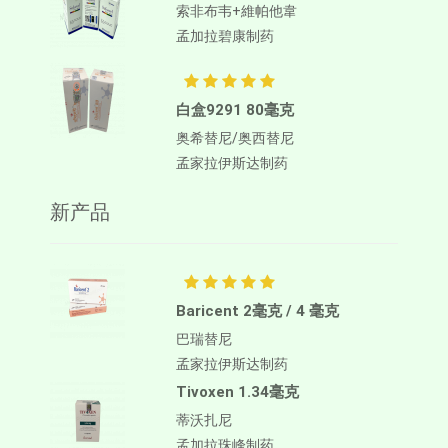
索非布韦+維帕他韋
孟加拉碧康制药
白盒9291 80毫克
奥希替尼/奥西替尼
孟家拉伊斯达制药
新产品
Baricent 2毫克 / 4 毫克
巴瑞替尼
孟家拉伊斯达制药
Tivoxen 1.34毫克
蒂沃扎尼
孟加拉珠峰制药