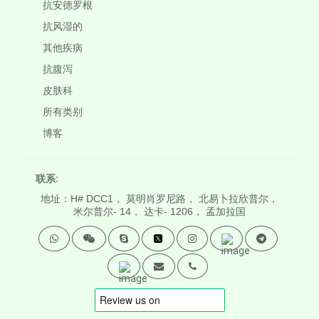
抗安德罗根
抗风湿的
其他疾病
抗腹泻
皮肤科
所有类别
博客
联系:
地址：H# DCC1， 莫明肖罗尼路， 北易卜拉欣普尔，
米尔普尔- 14， 达卡- 1206， 孟加拉国