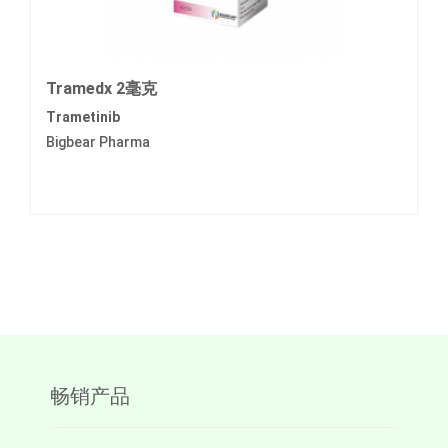
Tramedx 2毫克
Trametinib
Bigbear Pharma
畅销产品