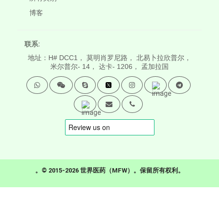
博客
联系:
地址：H# DCC1， 莫明肖罗尼路， 北易卜拉欣普尔，
米尔普尔- 14， 达卡- 1206， 孟加拉国
。© 2015-2026 世界医药（MFW）。保留所有权利。