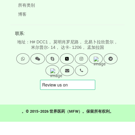
所有类别
博客
联系:
地址：H# DCC1， 莫明肖罗尼路， 北易卜拉欣普尔，
米尔普尔- 14， 达卡- 1206， 孟加拉国
。© 2015-2026 世界医药（MFW）。保留所有权利。