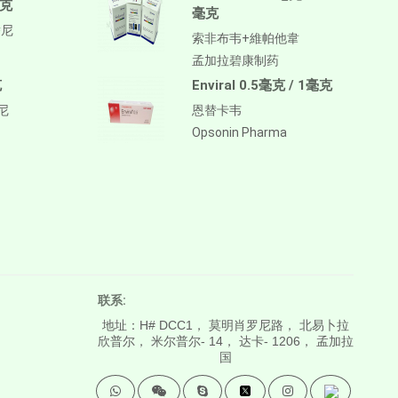
毫克
毫克
替尼
索非布韦+維帕他韋
孟加拉碧康制药
克
Enviral 0.5毫克 / 1毫克
替尼
恩替卡韦
Opsonin Pharma
联系:
地址：H# DCC1， 莫明肖罗尼路， 北易卜拉
欣普尔， 米尔普尔- 14， 达卡- 1206， 孟加拉
国