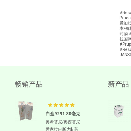
阿博利布
#Res
Ambrisentan
Pruc
孟加拉 
AMIFOSTINE
本/价
药物 
Amiodarone
拉国网上
#Pru
苯磺酸氨氯地平
#Res
JANSS
AMOXICILLIN
两性霉素B
Anagrelide
畅销产品
新产品
Anamorelin
阿那曲唑
Anlotinib
白盒9291 80毫克
Anti-Human thymocyte
Immunoglobulin [rabbit]
奥希替尼/奥西替尼
孟家拉伊斯达制药