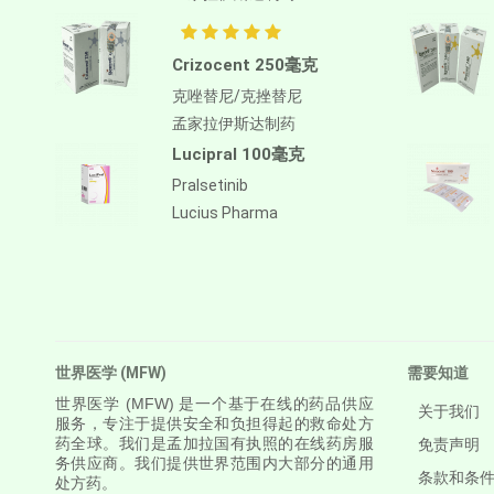
Antithymocyte Globulin-
equine
Crizocent 250毫克
阿帕鲁胺/阿帕他胺
克唑替尼/克挫替尼
阿普斯特
孟家拉伊斯达制药
APREPITANT
Lucipral 100毫克
Aprocitentan
Pralsetinib
Lucius Pharma
Aripiprazole
Arsenic Trioxied
Asciminib
Atazanavir + Ritonavir
世界医学 (MFW)
需要知道
阿特珠单抗
世界医学
(MFW) 是一个基于在线的药品供应
关于我们
服务，专注于提供安全和负担得起的救命处方
Atomoxetine Hydrochloride
药全球。我们是孟加拉国有执照的在线药房服
免责声明
务供应商。我们提供世界范围内大部分的通用
Atorvastatin Calcium
条款和条
处方药。