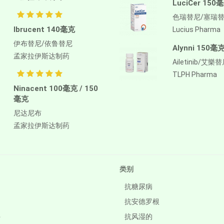
LuciCer 150
色瑞替尼/塞瑞
Ibrucent 140毫克
Lucius Pharma
伊布替尼/依鲁替尼
Alynni 150毫
孟家拉伊斯达制药
Ailetinib/艾樂
TLPH Pharma
Ninacent 100毫克 / 150
毫克
尼达尼布
孟家拉伊斯达制药
类别
抗糖尿病
抗安德罗根
件
抗风湿的