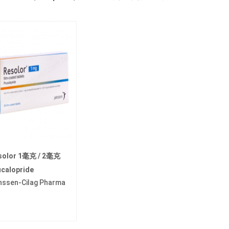
solor 1毫克 / 2毫克
ucalopride
nssen-Cilag Pharma