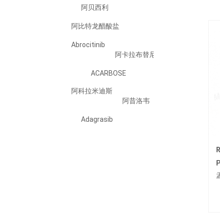
阿贝西利
阿比特龙醋酸盐
Abrocitinib
阿卡拉布替尼
ACARBOSE
阿科拉米迪斯
阿昔洛韦
Adagrasib
Adalimumab
Adapalene
R
P
ADEFOVIR DIPIVOXIL
阿法替尼
Ailetinib/艾樂替尼
Alogliptin Benzoate