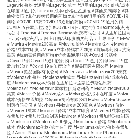
Lagevrio 价格 #通用的Lagevrio 成本 #通用的Lagevrio 价格/成本
在印度 #通用的Lagevrio 成本/价格在孟加拉 #其他疾病药物 #其
他疾病药 #其他疾病通用的药物 #其他疾病通用的药 #COVID-19
药物 #COVID-19药COVID-19通用的药物 #COVID-19通用的药
COVID-19在孟加拉治疗 #COVID-19在印度治疗 #Beximco制药有
限公司 Emorivir #Emorivir Beximco制药有限公司 #从孟加拉国网
上订购/购买药品 # 网上订购/从印度购买药品 # 世界医学 # MFW
# Mavira #Mavira200毫克 #Mavira 价格 #Mavira成本 #Mavira
价格/成本在印度 #Mavira成本/价格在孟加拉 #抗病毒药物 #抗病
毒药 #抗病毒通用的药物 #抗病毒通用的药 #Covid 19药物
#Covid 19药Covid 19通用的药物 #Covid 19通用的药Covid 19在
孟加拉治疗 #Covid 19在印度治疗 #耀品国际有限公司 Mavira
#Mavira 耀品国际有限公司 # Molenzavir #Molenzavir200毫克
#Molenzavir 价格 #Molenzavir成本 #Molenzavir价格/成本在印
度 #Molenzavir成本/价格在孟加拉 #孟家拉伊斯达制药
Molenzavir #Molenzavir 孟家拉伊斯达制药 # Molvir #Molvir200
毫克 #Molvir 价格 #Molvir成本 #Molvir价格/成本在印度 #Molvir
成本/价格在孟加拉 #Square制药有限公司 Molvir #Molvir Square
制药有限公司 # Movirest #Movirest200毫克 #Movirest 价格
#Movirest成本 #Movirest价格/成本在印度 #Movirest成本/价格
在孟加拉 #孟加拉珠峰制药 Movirest #Movirest 孟加拉珠峰制药
# Monlumax #Monlumax200毫克 #Monlumax 价格 #Monlumax
成本 #Monlumax价格/成本在印度 #Monlumax成本/价格在孟加
拉 #Acme Pharma Monlumax #Monlumax Acme Pharma #