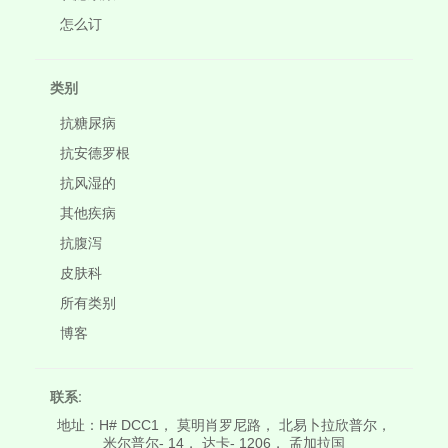
怎么订
类别
抗糖尿病
抗安德罗根
抗风湿的
其他疾病
抗腹泻
皮肤科
所有类别
博客
联系:
地址：H# DCC1， 莫明肖罗尼路， 北易卜拉欣普尔，
米尔普尔- 14， 达卡- 1206， 孟加拉国