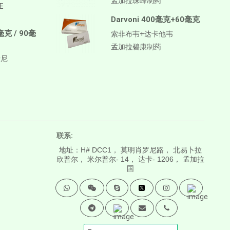
孟加拉珠峰制药
E
Darvoni 400毫克+60毫克
毫克 / 90毫
索非布韦+达卡他韦
孟加拉碧康制药
替尼
联系:
地址：H# DCC1， 莫明肖罗尼路， 北易卜拉
欣普尔， 米尔普尔- 14， 达卡- 1206， 孟加拉
国