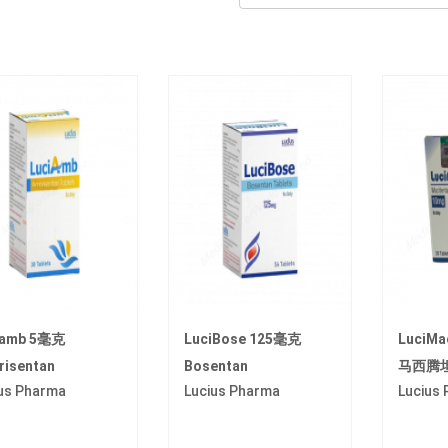
iamb 5毫克
LuciBose 125毫克
LuciMa
risentan
Bosentan
马西腾
us Pharma
Lucius Pharma
Lucius