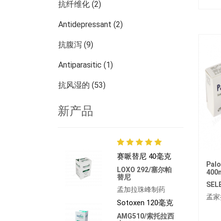
抗纤维化 (2)
Antidepressant (2)
抗腹泻 (9)
Antiparasitic (1)
抗风湿的 (53)
皮肤科 (13)
新产品
肾脏病学 (27)
腫瘤學 (784)
赛哌替尼 40毫克
Palo
其他疾病 (473)
LOXO 292/塞尔帕
400
替尼
SEL
孟加拉珠峰制药
孟家
Sotoxen 120毫克
AMG510/索托拉西