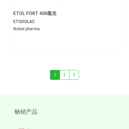
ETOL FORT 400毫克
ETODOLAC
Nobel pharma
1
2
3
畅销产品