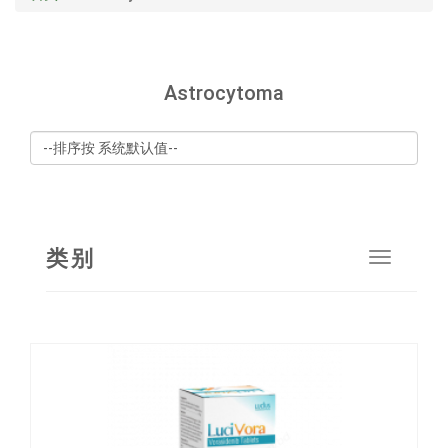
Astrocytoma
类别
Toggle
navigat