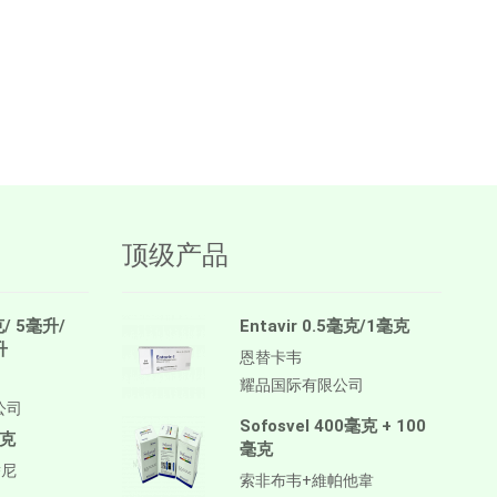
顶级产品
克/ 5毫升/
Entavir 0.5毫克/1毫克
升
恩替卡韦
耀品国际有限公司
公司
Sofosvel 400毫克 + 100
毫克
毫克
替尼
索非布韦+維帕他韋