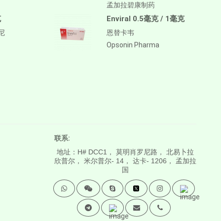
孟加拉碧康制药
克
Enviral 0.5毫克 / 1毫克
替尼
恩替卡韦
Opsonin Pharma
联系:
地址：H# DCC1， 莫明肖罗尼路， 北易卜拉
欣普尔， 米尔普尔- 14， 达卡- 1206， 孟加拉
国