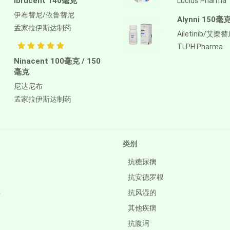
Ibrucent 140毫克
Lucius Pharma
伊布替尼/依鲁替尼
Alynni 150毫
孟家拉伊斯达制药
Ailetinib/艾樂
TLPH Pharma
Ninacent 100毫克 / 150
毫克
尼达尼布
孟家拉伊斯达制药
类别
抗糖尿病
抗安德罗根
件
抗风湿的
其他疾病
抗腹泻