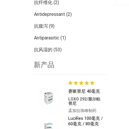
抗纤维化 (2)
Antidepressant (2)
抗腹泻 (9)
Antiparasitic (1)
抗风湿的 (53)
皮肤科 (13)
新产品
肾脏病学 (27)
腫瘤學 (784)
赛哌替尼 40毫克
其他疾病 (473)
LOXO 292/塞尔帕
替尼
孟加拉珠峰制药
LuciRes 100毫克 /
60毫克 / 80毫克