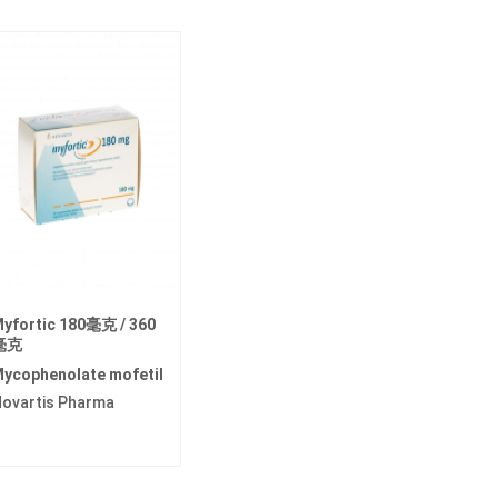
yfortic 180毫克 / 360
毫克
ycophenolate mofetil
ovartis Pharma