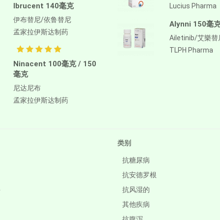
Ibrucent 140毫克
Lucius Pharma
伊布替尼/依鲁替尼
Alynni 150毫
孟家拉伊斯达制药
Ailetinib/艾樂
TLPH Pharma
Ninacent 100毫克 / 150
毫克
尼达尼布
孟家拉伊斯达制药
类别
抗糖尿病
抗安德罗根
件
抗风湿的
其他疾病
抗腹泻