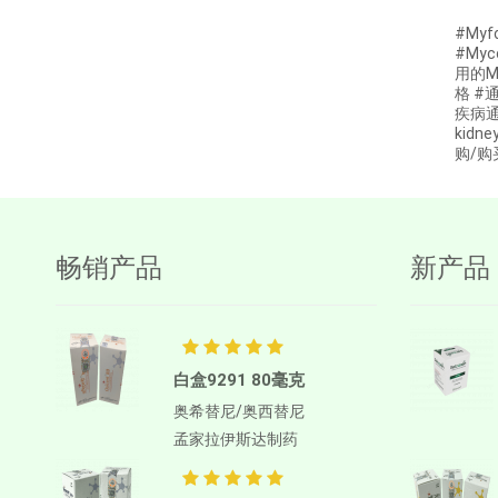
#Myf
阿博利布
#Myc
Ambrisentan
用的My
格 #
AMIFOSTINE
疾病通用
kidn
Amiodarone
购/购
苯磺酸氨氯地平
AMOXICILLIN
两性霉素B
畅销产品
新产品
Anagrelide
Anamorelin
阿那曲唑
白盒9291 80毫克
Anlotinib
奥希替尼/奥西替尼
Anti-Human thymocyte
孟家拉伊斯达制药
Immunoglobulin [rabbit]