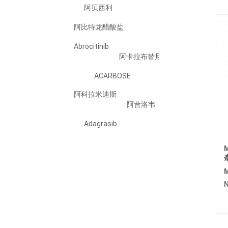
阿贝西利
阿比特龙醋酸盐
Abrocitinib
阿卡拉布替尼
ACARBOSE
阿科拉米迪斯
阿昔洛韦
Adagrasib
Adalimumab
M
Adapalene
ADEFOVIR DIPIVOXIL
M
N
阿法替尼
Ailetinib/艾樂替尼
Alogliptin Benzoate