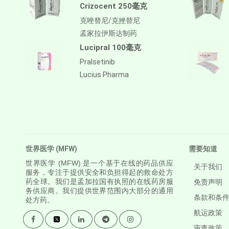
Crizocent 250毫克
Antithymocyte Globulin-
equine
克唑替尼/克挫替尼
孟家拉伊斯达制药
阿帕鲁胺/阿帕他胺
Lucipral 100毫克
阿普斯特
Pralsetinib
APREPITANT
Lucius Pharma
Aprocitentan
Aripiprazole
Arsenic Trioxied
Asciminib
世界医学 (MFW)
需要知道
Atazanavir + Ritonavir
世界医学
(MFW) 是一个基于在线的药品供应
关于我们
服务，专注于提供安全和负担得起的救命处方
阿特珠单抗
药全球。我们是孟加拉国有执照的在线药房服
免责声明
务供应商。我们提供世界范围内大部分的通用
Atomoxetine Hydrochloride
条款和条
处方药。
航运政策
Atorvastatin Calcium
审查政策