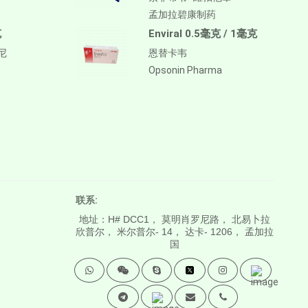
孟加拉碧康制药
克
Enviral 0.5毫克 / 1毫克
替尼
恩替卡韦
Opsonin Pharma
联系:
地址：H# DCC1， 莫明肖罗尼路， 北易卜拉
欣普尔， 米尔普尔- 14， 达卡- 1206， 孟加拉
国