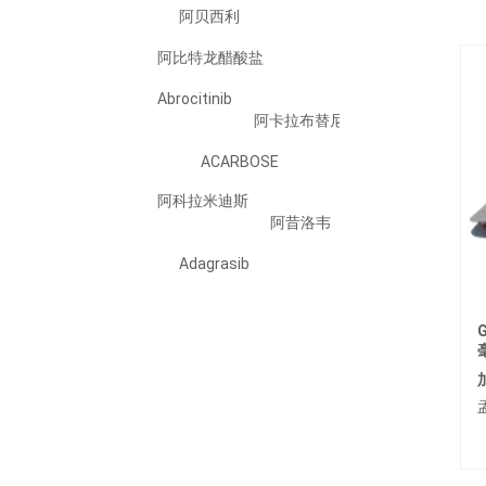
阿贝西利
阿比特龙醋酸盐
Abrocitinib
阿卡拉布替尼
ACARBOSE
阿科拉米迪斯
阿昔洛韦
Adagrasib
Adalimumab
Adapalene
G
ADEFOVIR DIPIVOXIL
阿法替尼
Ailetinib/艾樂替尼
Alogliptin Benzoate