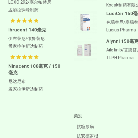
LOXO 292/塞尔帕替尼
Kocak制药有限
孟加拉珠峰制药
LuciCer 150
色瑞替尼/塞瑞
Ibrucent 140毫克
Lucius Pharma
伊布替尼/依鲁替尼
Alynni 150毫
孟家拉伊斯达制药
Ailetinib/艾樂
TLPH Pharma
Ninacent 100毫克 / 150
毫克
尼达尼布
孟家拉伊斯达制药
类别
抗糖尿病
抗安德罗根