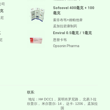
公司
Sofosvel 400毫克 + 100
毫克
毫克
替尼
索非布韦+維帕他韋
孟加拉碧康制药
克
Enviral 0.5毫克 / 1毫克
替尼
恩替卡韦
Opsonin Pharma
联系:
地址：H# DCC1， 莫明肖罗尼路， 北易卜拉
欣普尔， 米尔普尔- 14， 达卡- 1206， 孟加拉
国