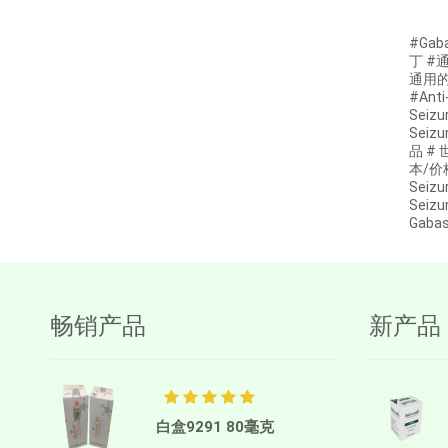
阿博利布
#Gab
Ambrisentan
丁 #
通用的N
AMIFOSTINE
#Anti
Seizu
Amiodarone
Sei
品 # 
苯磺酸氨氯地平
本/价格在
Seizu
AMOXICILLIN
Seiz
Gaba
两性霉素B
Anagrelide
Anamorelin
阿那曲唑
畅销产品
新产品
Anlotinib
Anti-Human thymocyte
Immunoglobulin [rabbit]
白盒9291 80毫克