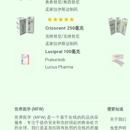
奥希替尼/奥西替尼
Antithymocyte Globulin-
孟家拉伊斯达制药
equine
阿帕鲁胺/阿帕他胺
Crizocent 250毫克
阿普斯特
克唑替尼/克挫替尼
APREPITANT
孟家拉伊斯达制药
Aprocitentan
Lucipral 100毫克
Aripiprazole
Pralsetinib
Lucius Pharma
Arsenic Trioxied
Asciminib
Atazanavir + Ritonavir
阿特珠单抗
世界医学 (MFW)
需要知道
Atomoxetine Hydrochloride
世界医学
(MFW) 是一个基于在线的药品供应
关于我们
Atorvastatin Calcium
服务，专注于提供安全和负担得起的救命处方
药全球。我们是孟加拉国有执照的在线药房服
免责声明