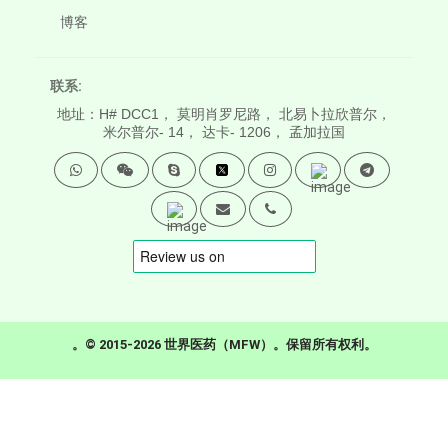
博客
联系:
地址：H# DCC1， 莫明肖罗尼路， 北易卜拉欣普尔，
米尔普尔- 14， 达卡- 1206， 孟加拉国
。© 2015-2026 世界医药（MFW）。保留所有权利。