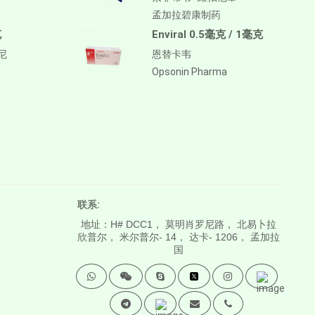
孟加拉碧康制药
克
Enviral 0.5毫克 / 1毫克
替尼
恩替卡韦
Opsonin Pharma
联系:
地址：H# DCC1， 莫明肖罗尼路， 北易卜拉
欣普尔， 米尔普尔- 14， 达卡- 1206， 孟加拉
国