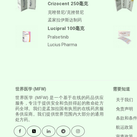
Crizocent 250毫克
Antithymocyte Globulin-
equine
克唑替尼/克挫替尼
孟家拉伊斯达制药
阿帕鲁胺/阿帕他胺
Lucipral 100毫克
阿普斯特
Pralsetinib
APREPITANT
Lucius Pharma
Aprocitentan
Aripiprazole
Arsenic Trioxied
Asciminib
世界医学 (MFW)
需要知道
Atazanavir + Ritonavir
世界医学
(MFW) 是一个基于在线的药品供应
关于我们
服务，专注于提供安全和负担得起的救命处方
阿特珠单抗
药全球。我们是孟加拉国有执照的在线药房服
免责声明
务供应商。我们提供世界范围内大部分的通用
Atomoxetine Hydrochloride
条款和条
处方药。
航运政策
Atorvastatin Calcium
审查政策