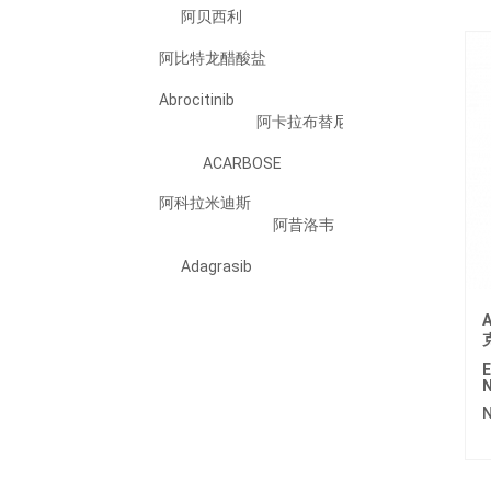
阿贝西利
阿比特龙醋酸盐
Abrocitinib
阿卡拉布替尼
ACARBOSE
阿科拉米迪斯
阿昔洛韦
Adagrasib
Adalimumab
A
Adapalene
ADEFOVIR DIPIVOXIL
E
N
阿法替尼
N
Ailetinib/艾樂替尼
Alogliptin Benzoate