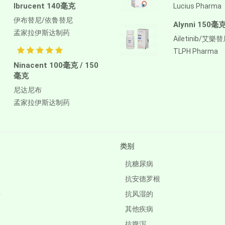
Ibrucent 140毫克
Lucius Pharma
伊布替尼/依鲁替尼
Alynni 150毫
孟家拉伊斯达制药
Ailetinib/艾樂
TLPH Pharma
Ninacent 100毫克 / 150
毫克
尼达尼布
孟家拉伊斯达制药
类别
抗糖尿病
抗安德罗根
件
抗风湿的
其他疾病
抗腹泻