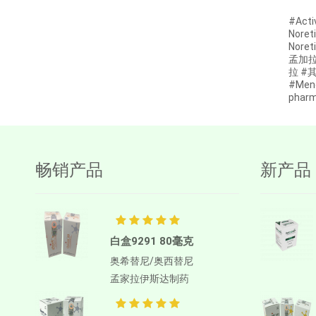
#Acti
阿博利布
Noret
Ambrisentan
Nore
孟加拉 
AMIFOSTINE
拉 #
#Men
Amiodarone
pha
苯磺酸氨氯地平
AMOXICILLIN
两性霉素B
畅销产品
新产品
Anagrelide
Anamorelin
阿那曲唑
白盒9291 80毫克
Anlotinib
奥希替尼/奥西替尼
Anti-Human thymocyte
孟家拉伊斯达制药
Immunoglobulin [rabbit]