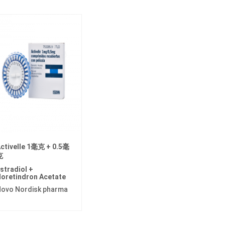
ctivelle 1毫克 + 0.5毫
克
stradiol +
oretindron Acetate
ovo Nordisk pharma