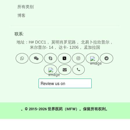
所有类别
博客
联系:
地址：H# DCC1， 莫明肖罗尼路， 北易卜拉欣普尔，
米尔普尔- 14， 达卡- 1206， 孟加拉国
。© 2015-2026 世界医药（MFW）。保留所有权利。