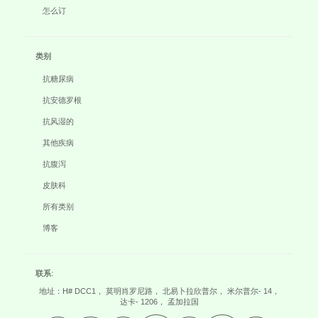
怎么订
类别
抗糖尿病
抗安德罗根
抗风湿的
其他疾病
抗腹泻
皮肤科
所有类别
博客
联系:
地址：H# DCC1， 莫明肖罗尼路， 北易卜拉欣普尔， 米尔普尔- 14，
达卡- 1206， 孟加拉国