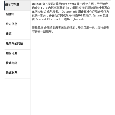
Quizar(奎扎替尼),通用的Vanflyta 是一种处方药，用于治疗
指示与剂量
确诊为 FLT3 内部串联重复 (ITD) 阳性突变的新诊断急性髓系白
血病 (AML) 成年患者。 Quizartinib 用作标准化疗联合治疗方
副作用
案的一部分，并在化疗完成后用作维持单药治疗. Quizar 製造
商 Everest Pharma Ltd.在Bangladesh.
处方信息
奎扎替尼 必须按照患者医生的指示，每天口服一次，无论是否
与食物一起服用。
建议
最常问的问题
如何订购
快速电邮
快速联系