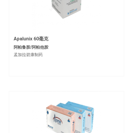
Apalunix 60毫克
阿帕鲁胺/阿帕他胺
孟加拉碧康制药