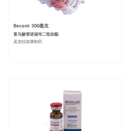
Becovir 300毫克
富马酸替诺福韦二吡呋酯
孟加拉碧康制药