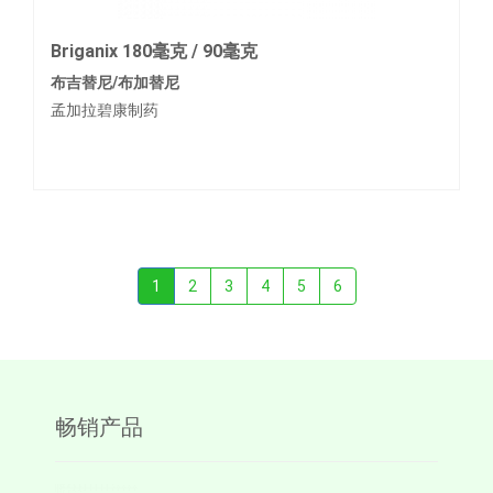
Briganix 180毫克 / 90毫克
布吉替尼/布加替尼
孟加拉碧康制药
1
2
3
4
5
6
畅销产品