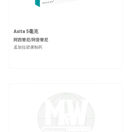
Axita 5毫克
阿西替尼/阿昔替尼
孟加拉碧康制药